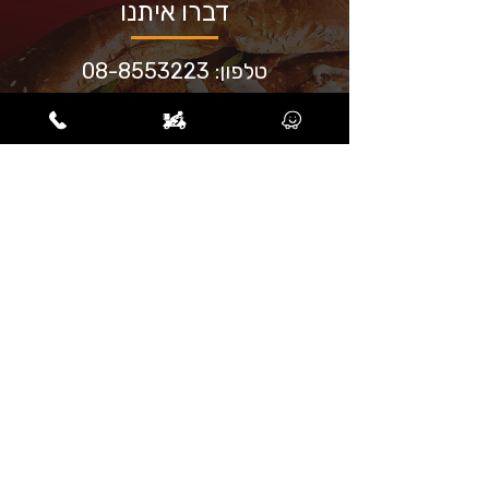
דברו איתנו
טלפון:
08-8553223
שעות פעילות:
ימי א׳-ה׳: 10:30-22:00
כתובת: שבט לוי 16 אשדוד
הזמנת משלוח